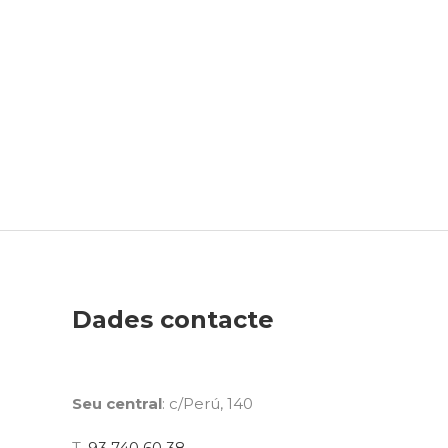
Dades contacte
Seu central
: c/Perú, 140
T.
93 740 60 38