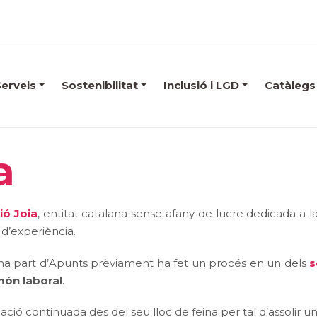
Serveis
Sostenibilitat
Inclusió i LGD
Catàlegs
a
ió Joia
, entitat catalana sense afany de lucre dedicada a l
d’experiència.
rma part d’Apunts prèviament ha fet un procés en un dels
s
món laboral
.
ció continuada des del seu lloc de feina per tal d’assolir 