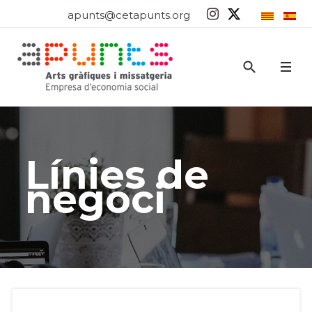
apunts@cetapunts.org
Línies de
negoci