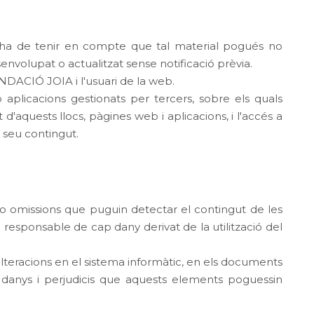
a ha de tenir en compte que tal material pogués no
senvolupat o actualitzat sense notificació prèvia.
UNDACIÓ JOIA i l'usuari de la web.
o aplicacions gestionats per tercers, sobre els quals
aquests llocs, pàgines web i aplicacions, i l'accés a
 seu contingut.
s o omissions que puguin detectar el contingut de les
responsable de cap dany derivat de la utilització del
lteracions en el sistema informàtic, en els documents
 danys i perjudicis que aquests elements poguessin