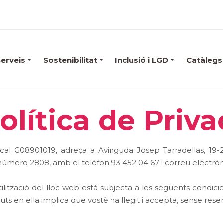
Serveis
Sostenibilitat
Inclusió i LGD
Catàlegs
olítica de Priva
 G08901019, adreça a Avinguda Josep Tarradellas, 19-21
número 2808, amb el telèfon 93 452 04 67 i correu electrò
ització del lloc web està subjecta a les següents condicio
nguts en ella implica que vostè ha llegit i accepta, sense res