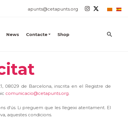
apunts@cetapunts.org
News
Contacte
Shop
citat
, 08029 de Barcelona, inscrita en el Registre de
nic
comunicacio@cetapunts.org
.
ns d'ús. Li preguem que les llegeixi atentament. El
erva, aquestes condicions.