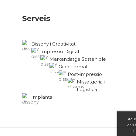
Serveis
Disseny i Creativitat
Impressió Digital
Marxandatge Sostenible
Gran Format
Post-impressió
Missatgeria i
Logística
Implants
Aque
dels 
la