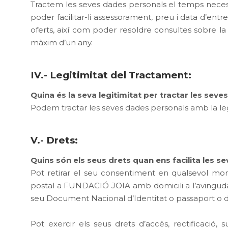
Tractem les seves dades personals el temps necessar
poder facilitar-li assessorament, preu i data d’entre
oferts, així com poder resoldre consultes sobre la 
màxim d’un any.
IV.- Legitimitat del Tractament:
Quina és la seva legitimitat per tractar les sev
Podem tractar les seves dades personals amb la legi
V.- Drets:
Quins són els seus drets quan ens facilita les s
Pot retirar el seu consentiment en qualsevol mo
postal a FUNDACIÓ JOIA amb domicili a l’avinguda 
seu Document Nacional d’Identitat o passaport o do
Pot exercir els seus drets d’accés, rectificació, 