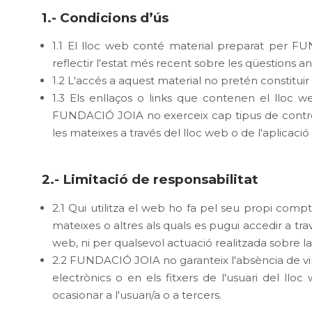
1.- Condicions d’ús
1.1 El lloc web conté material preparat per F
reflectir l'estat més recent sobre les qüestions an
1.2 L'accés a aquest material no pretén constitui
1.3 Els enllaços o links que contenen el lloc we
FUNDACIÓ JOIA no exerceix cap tipus de control. 
les mateixes a través del lloc web o de l'aplic
2.- Limitació de responsabilitat
2.1 Qui utilitza el web ho fa pel seu propi comp
mateixes o altres als quals es pugui accedir a t
web, ni per qualsevol actuació realitzada sobre la 
2.2 FUNDACIÓ JOIA no garanteix l'absència de vir
electrònics o en els fitxers de l'usuari del 
ocasionar a l'usuari/a o a tercers.