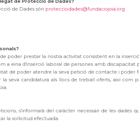
elegat de Protecció de Dades?
tecció de Dades són
protecciodades@fundaciojoia.org
rsonals?
e poder prestar la nostra activitat consistent en la inserci
 com a eina d’inserció laboral de persones amb discapacitat 
itat de poder atendre la seva petició de contacte i poder fac
ar la seva candidatura als llocs de treball oferts, així com 
oia.
ticions, s’informarà del caràcter necessari de les dades q
r la sol·licitud efectuada.