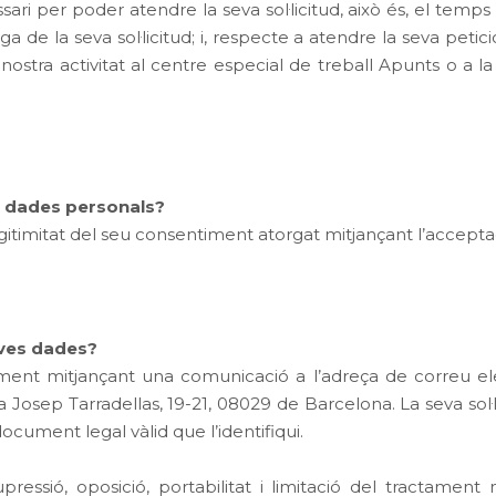
i per poder atendre la seva sol·licitud, això és, el temps 
ga de la seva sol·licitud; i, respecte a atendre la seva petic
nostra activitat al centre especial de treball Apunts o a la
es dades personals?
timitat del seu consentiment atorgat mitjançant l’acceptació
eves dades?
ment mitjançant una comunicació a l’adreça de correu el
Josep Tarradellas, 19-21, 08029 de Barcelona. La seva sol
cument legal vàlid que l’identifiqui.
supressió, oposició, portabilitat i limitació del tractam