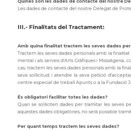
Quines són les dades de contacte del nostre D
Les dades de contacte del nostre Delegat de Pro
III.- Finalitats del Tractament:
Amb quina finalitat tractem les seves dades pe
Tractem les seves dades personals amb la finalitat d
mental i als serveis d’Arts Gràfiques i Missatgeria,
cas, tractem les seves dades personals amb la final
seva sol·licitud; i atendre la seva petició d’accept
centre especial de treball Apunts o a la Fundació J
És obligatori facilitar totes les dades?
Quan se sol·liciten dades per tramitar les seves pe
aquestes dades obligatòries, no serà possible tramita
Per quant temps tractem les seves dades?