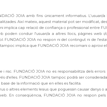
UNDACIÓ JOIA amb fins únicament informatius. L'usuari/
alitzades. Així mateix, aquest material pot ser modificat, de
r ni implica cap relació de confiança o professional entre F
b poden conduir l'usuari/a a altres llocs, pàgines web i/
FUNDACIÓ JOIA no respon ni del contingut ni de l'estat d'
ació tampoc implica que FUNDACIÓ JOIA recomani o aprovi el
te i risc. FUNDACIÓ JOIA no es responsabilitza dels error
ravés d'elles. FUNDACIÓ JOIA tampoc podrà ser considerada 
base de la informació que en elles es facilita.
us o altres elements lesius que poguessin causar danys o a
lloc web. En conseqüència, FUNDACIÓ JOIA no respon pels