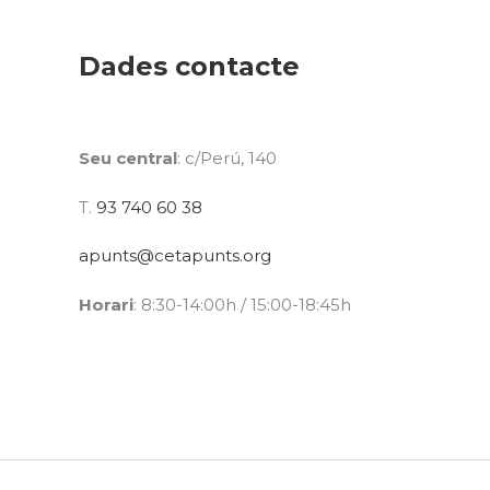
Dades contacte
Seu central
: c/Perú, 140
T.
93 740 60 38
apunts@cetapunts.org
Horari
: 8:30-14:00h / 15:00-18:45h