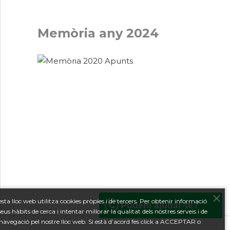
Memòria any 2024
sta lloc web utilitza cookies pròpies i de tercers. Per obtenir informació
Podem ajudar-te?
seus hàbits de cerca i intentar millorar la qualitat dels nostres serveis i de
 navegació pel nostre lloc web. Si està d’acord fes click a ACCEPTAR o