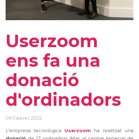
Userzoom
ens fa una
donació
d'ordinadors
09 Febrer 2022
L'empresa tecnològica
Userzoom
ha realitzat una
donació
de 17 ordinadors iMac al centre especial de