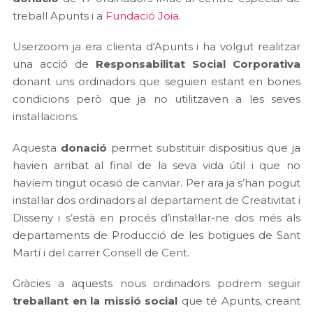
treball Apunts i a
Fundació Joia
.
Userzoom ja era clienta d'Apunts i ha volgut realitzar
una acció de
Responsabilitat Social Corporativa
donant uns ordinadors que seguien estant en bones
condicions però que ja no utilitzaven a les seves
instal·lacions.
Aquesta
donació
permet substituir dispositius que ja
havien arribat al final de la seva vida útil i que no
havíem tingut ocasió de canviar. Per ara ja s’han pogut
instal·lar dos ordinadors al departament de Creativitat i
Disseny i s’està en procés d’instal·lar-ne dos més als
departaments de Producció de les botigues de Sant
Martí i del carrer Consell de Cent.
Gràcies a aquests nous ordinadors podrem seguir
treballant en la missió social
que té Apunts, creant