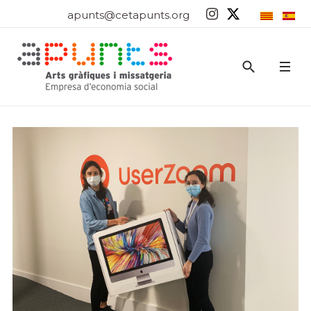
apunts@cetapunts.org