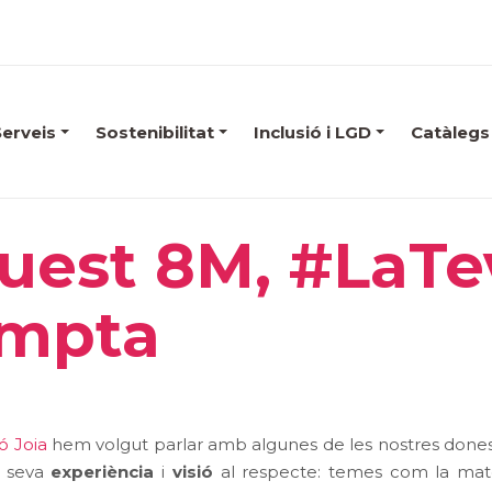
Serveis
Sostenibilitat
Inclusió i LGD
Catàlegs
uest 8M, #LaT
mpta
ó Joia
hem volgut parlar amb algunes de les nostres dones
a seva
experiència
i
visió
al respecte: temes com la matern