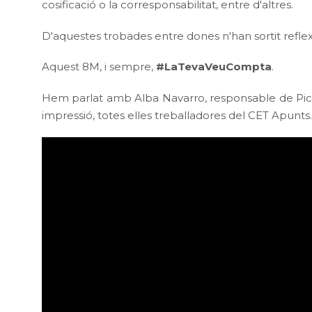
cosificació o la corresponsabilitat, entre d'altres.
D'aquestes trobades entre dones n'han sortit refl
Aquest 8M, i sempre,
#LaTevaVeuCompta
.
Hem parlat amb Alba Navarro, responsable de Pickin
impressió, totes elles treballadores del CET Apunts.