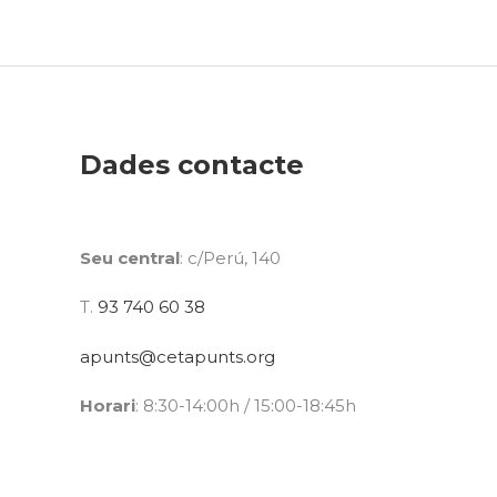
Dades contacte
Seu central
: c/Perú, 140
T.
93 740 60 38
apunts@cetapunts.org
Horari
: 8:30-14:00h / 15:00-18:45h