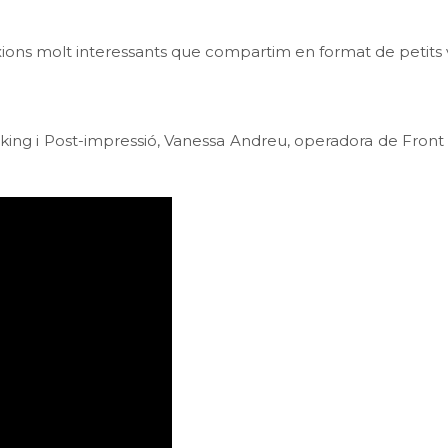
exions molt interessants que compartim en format de petit
g i Post-impressió, Vanessa Andreu, operadora de Front Offi