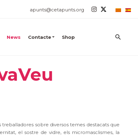
apunts@cetapunts.org
News
Contacte
Shop
evaVeu
 treballadores sobre diversos temes destacats que
itat, el sostre de vidre, els micromasclismes, la