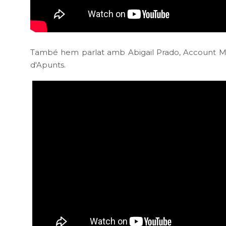
També hem parlat amb Abigail Prado, Account Mana
d'Apunts.