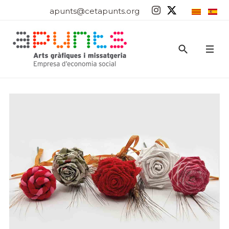
apunts@cetapunts.org