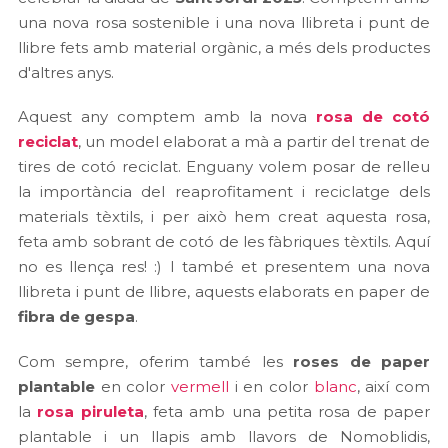
una nova rosa sostenible i una nova llibreta i punt de
llibre fets amb material orgànic, a més dels productes
d'altres anys.
Aquest any comptem amb la nova
rosa de cotó
reciclat
, un model elaborat a mà a partir del trenat de
tires de cotó reciclat. Enguany volem posar de relleu
la importància del reaprofitament i reciclatge dels
materials tèxtils, i per això hem creat aquesta rosa,
feta amb sobrant de cotó de les fàbriques tèxtils. Aquí
no es llença res! :) I també et presentem una nova
llibreta i punt de llibre, aquests elaborats en paper de
fibra de gespa
.
Com sempre, oferim també les
roses de paper
plantable
en color
vermell
i en color
blanc
, així com
la
rosa piruleta
, feta amb una petita rosa de paper
plantable i un llapis amb llavors de Nomoblidis,