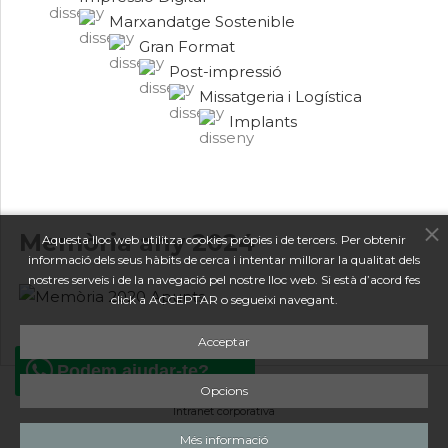
Marxandatge Sostenible
Gran Format
Post-impressió
Missatgeria i Logística
Implants
Memòria any 2024
Aquesta lloc web utilitza cookies pròpies i de tercers. Per obtenir
informació dels seus hàbits de cerca i intentar millorar la qualitat dels
nostres serveis i de la navegació pel nostre lloc web. Si està d’acord fes
click a ACCEPTAR o segueixi navegant.
Acceptar
Podem ajudar-te?
Opcions
Canal de denúncies
*
Avís Legal i Política de Privacitat
*
Política de Cookies
*
Intranet corporativa
Més informació