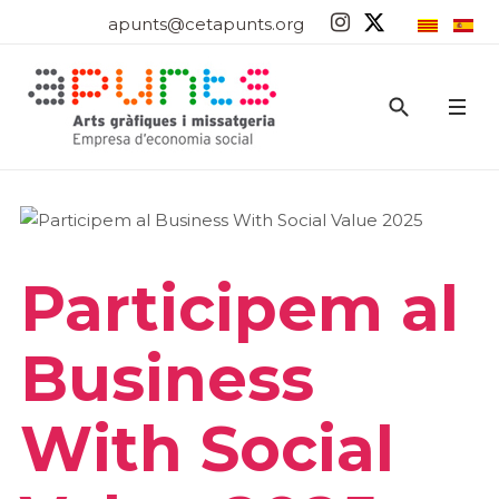
apunts@cetapunts.org
Participem al
Business
With Social