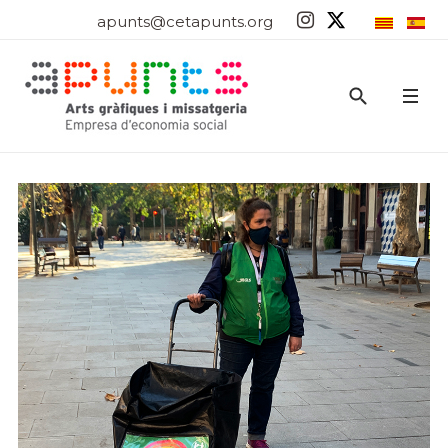
apunts@cetapunts.org