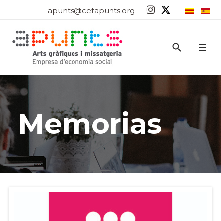
apunts@cetapunts.org
Memorias