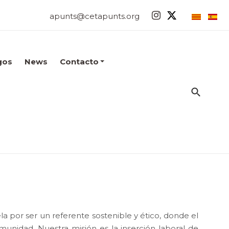
apunts@cetapunts.org
gos
News
Contacto
 por ser un referente sostenible y ético, donde el
nidad. Nuestra misión es la inserción laboral de