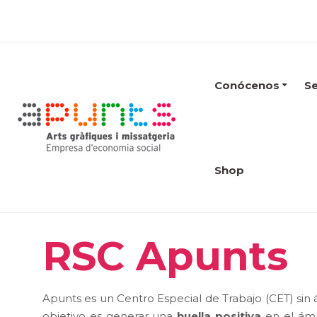
Conócenos
Se
Shop
RSC Apunts
Apunts es un Centro Especial de Trabajo (CET) sin
objetivo es generar una
huella positiva
en el ámb