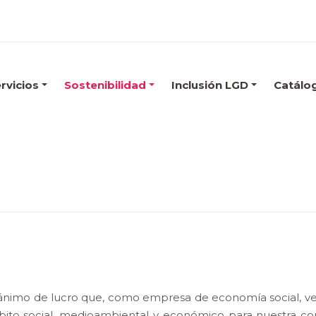
rvicios
Sostenibilidad
Inclusión LGD
Catálo
 ánimo de lucro que, como empresa de economía social, vela
ito social, medioambiental y económico para nuestra comu