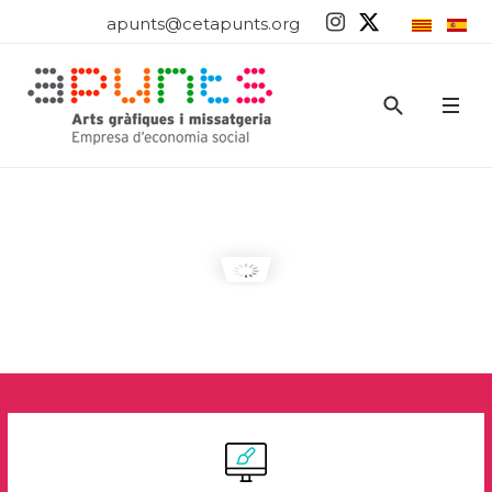
apunts@cetapunts.org