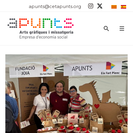
apunts@cetapunts.org