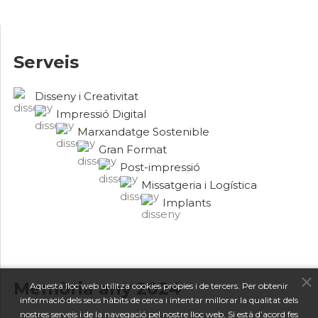
Serveis
Disseny i Creativitat
Impressió Digital
Marxandatge Sostenible
Gran Format
Post-impressió
Missatgeria i Logística
Implants
Memòria any 2024
Aquesta lloc web utilitza cookies pròpies i de tercers. Per obtenir
informació dels seus hàbits de cerca i intentar millorar la qualitat dels
nostres serveis i de la navegació pel nostre lloc web. Si està d’acord fes