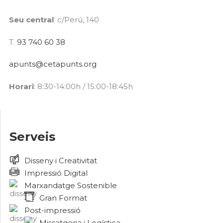
Seu central
: c/Perú, 140
T.
93 740 60 38
apunts@cetapunts.org
Horari
: 8:30-14:00h / 15:00-18:45h
Serveis
Disseny i Creativitat
Impressió Digital
Marxandatge Sostenible
Gran Format
Post-impressió
Missatgeria i Logística