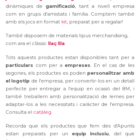
dinàmiques de
gamificació
, tant a nivell empresa
com en grups d'amistats i família. Comptem també
amb els jocs en format
kit
, preparat per a regalar!
També disposem de materials tipus merchandising,
com ara el clàssic
llaç lila
.
Tots aquests productes estan disponibles tant per a
particulars
com per a
empreses
. En el cas de les
segones, els productes es poden
personalitzar amb
el logotip
de l'empresa, per convertir-los en un detall
perfecte per entregar a l'equip en ocasió del 8M, i
també treballem amb personalització de lemes per
adaptar-los a les necessitats i caràcter de l'empresa.
Consulta el
catàleg
.
Recorda que els productes que fem des d'Apunts
estan preparats per un
equip inclusiu
, del que