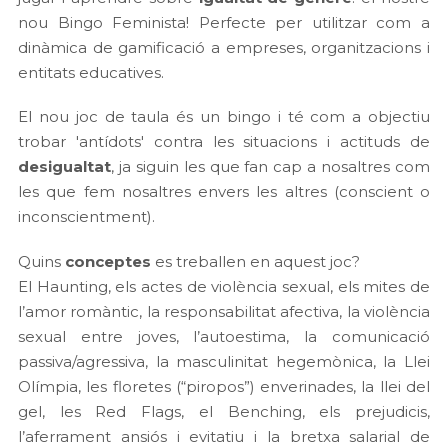
nou Bingo Feminista! Perfecte per utilitzar com a
dinàmica de gamificació a empreses, organitzacions i
entitats educatives.
El nou joc de taula és un bingo i té com a objectiu
trobar 'antídots' contra les situacions i actituds de
desigualtat
, ja siguin les que fan cap a nosaltres com
les que fem nosaltres envers les altres (conscient o
inconscientment).
Quins
conceptes
es treballen en aquest joc?
El Haunting, els actes de violència sexual, els mites de
l’amor romàntic, la responsabilitat afectiva, la violència
sexual entre joves, l’autoestima, la comunicació
passiva/agressiva, la masculinitat hegemònica, la Llei
Olímpia, les floretes (“piropos”) enverinades, la llei del
gel, les Red Flags, el Benching, els prejudicis,
l’aferrament ansiós i evitatiu i la bretxa salarial de