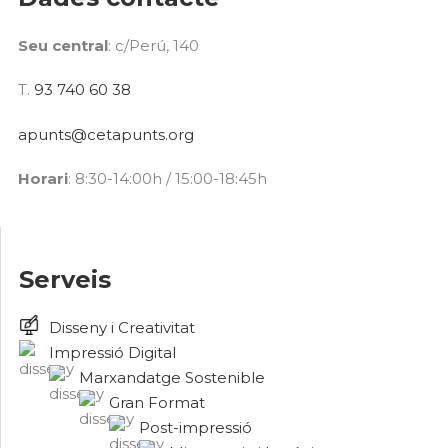
Seu central
: c/Perú, 140
T.
93 740 60 38
apunts@cetapunts.org
Horari
: 8:30-14:00h / 15:00-18:45h
Serveis
Disseny i Creativitat
Impressió Digital
Marxandatge Sostenible
Gran Format
Post-impressió