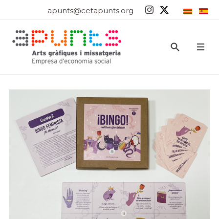
apunts@cetapunts.org