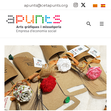
apunts@cetapunts.org