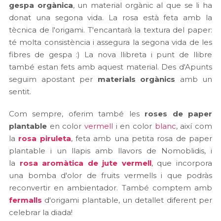
gespa orgànica
, un material orgànic al que se li ha
donat una segona vida. La rosa està feta amb la
tècnica de l'origami. T'encantarà la textura del paper:
té molta consistència i assegura la segona vida de les
fibres de gespa :) La nova llibreta i punt de llibre
també estan fets amb aquest material. Des d'Apunts
seguim apostant per
materials orgànics
amb un
sentit.
Com sempre, oferim també les
roses de paper
plantable
en color
vermell
i en color
blanc
, així com
la
rosa piruleta
, feta amb una petita rosa de paper
plantable i un llapis amb llavors de Nomoblidis, i
la
rosa aromàtica de jute vermell
, que incorpora
una bomba d'olor de fruits vermells i que podràs
reconvertir en ambientador. També comptem amb
fermalls
d'origami plantable, un detallet diferent per
celebrar la diada!