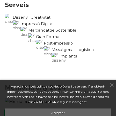
Serveis
Disseny i Creativitat
Impressió Digital
Marxandatge Sostenible
Gran Format
Post-impressió
Missatgeria i Logística
Implants
Memòria any 2024
Aquesta lloc web utilitza cookies pròpies i de tercers. Per obtenir
informació dels seus hàbits de cerca i intentar millorar la qualitat dels
nostres serveis i de la navegació pel nostre lloc web. Si està d’acord fes
click a ACCEPTAR o segueixi navegant.
Acceptar