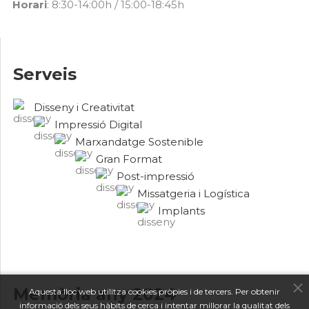
Horari
: 8:30-14:00h / 15:00-18:45h
Serveis
Disseny i Creativitat
Impressió Digital
Marxandatge Sostenible
Gran Format
Post-impressió
Missatgeria i Logística
Implants
Memòria any 2024
Aquesta lloc web utilitza cookies pròpies i de tercers. Per obtenir
informació dels seus hàbits de cerca i intentar millorar la qualitat dels