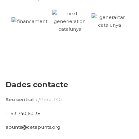
Dades contacte
Seu central
: c/Perú, 140
T.
93 740 60 38
apunts@cetapunts.org