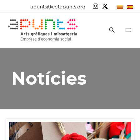
apunts@cetapunts.org
Notícies