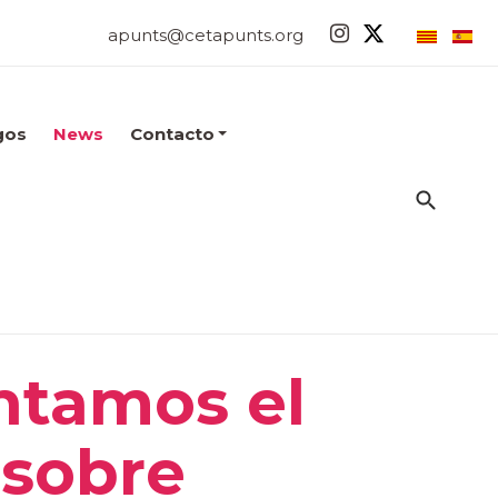
apunts@cetapunts.org
gos
News
Contacto
ntamos el
 sobre