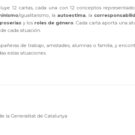
luye 12 cartas, cada una con 12 conceptos representados p
minismo
/igualitarismo, la
autoestima
, la
corresponsabili
groserías
y los
roles de género
. Cada carta aporta una sit
r de cada situación.
ñeras de trabajo, amistades, alumnas o familia, y encon
as estas situaciones.
e la Generalitat de Catalunya