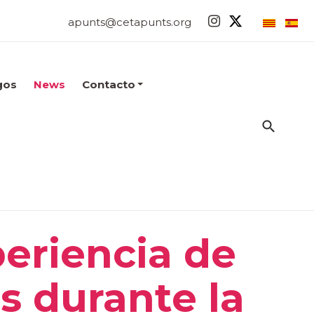
apunts@cetapunts.org
gos
News
Contacto
eriencia de
s durante la