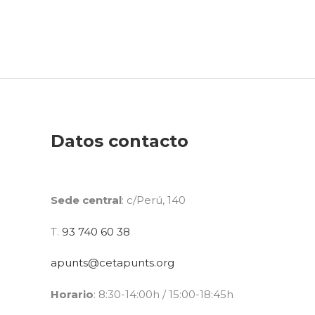
Datos contacto
Sede central
: c/Perú, 140
T.
93 740 60 38
apunts@cetapunts.org
Horario
: 8:30-14:00h / 15:00-18:45h