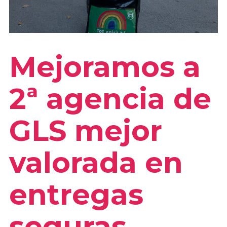
Mejoramos a
2ª agencia de
GLS mejor
valorada en
entregas
seguras