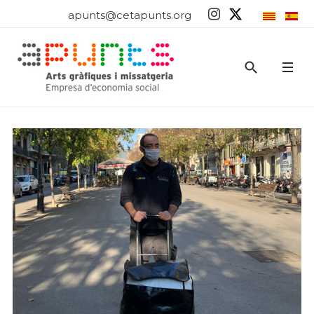
apunts@cetapunts.org