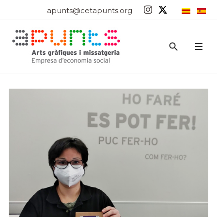
apunts@cetapunts.org