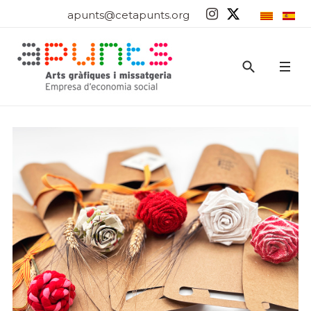
apunts@cetapunts.org